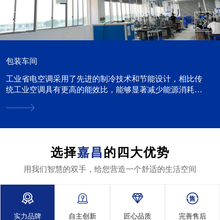
包装车间
工业省电空调采用了先进的制冷技术和节能设计，相比传
统工业空调具有更高的能效比，能够显著减少能源消耗。
这对于企业来说，可以降低运营成本，特别是在电费占据
较大比重的...
选择
嘉昌
的四大优势
用我们智慧的双手，给您营造一个舒适的生活空间




实力品牌
自主创新
匠心品质
完善售后