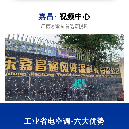
嘉昌·
视频中心
厂房速降温 首选嘉悦风
工业省电空调·
六大优势