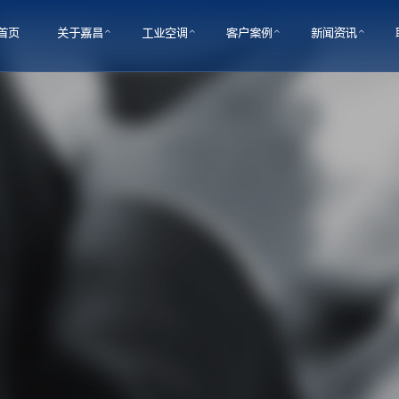
首页
关于嘉昌
工业空调
客户案例
新闻资讯
澳大湾区--东莞，公司专业从事通风降温换气空气处
用的制冷设备。
的分析，在工程设计、现场安装等进行把控
环境问题……
GS系列
学校案例
常见问题
工业大风扇
物流仓库
工业空调知识
资质证书
企业形象
篮球馆案例
其它案例