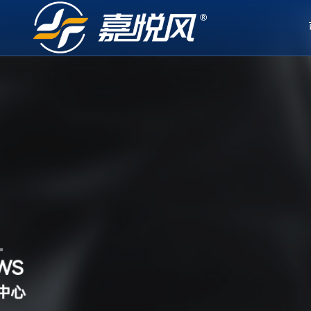
走进嘉昌
工业空调
客户案例
新闻资讯
联系我们
广东嘉昌通风降温科技有限公司，座落于世界制造名城 、粤港
工业空调以其高效制冷和易维护的特点，成为工业环境中广泛应
每一个方案，都将全力以赴，可针对客户环境需求做出迅速透彻
关注我们，实时掌握工业空调产品新动态
欢迎与我们取得联系，我们将竭诚为你服务
理行业二十余载， 专注帮客户如何解决闷热车间、 公共场所等
LS系列
包装车间
公司动态
联系方式
DS系列
服装工厂
行业新闻
客户留言
公司简介
企业文化
汽车制造车间
注塑车间
合作伙伴
视频中心
WS
中心