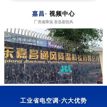
嘉昌·
视频中心
厂房速降温 首选嘉悦风
工业省电空调·
六大优势