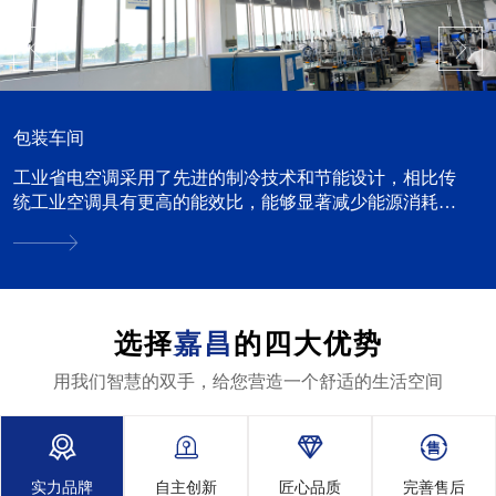
包装车间
工业省电空调采用了先进的制冷技术和节能设计，相比传
统工业空调具有更高的能效比，能够显著减少能源消耗。
这对于企业来说，可以降低运营成本，特别是在电费占据
较大比重的...
选择
嘉昌
的四大优势
用我们智慧的双手，给您营造一个舒适的生活空间




实力品牌
自主创新
匠心品质
完善售后